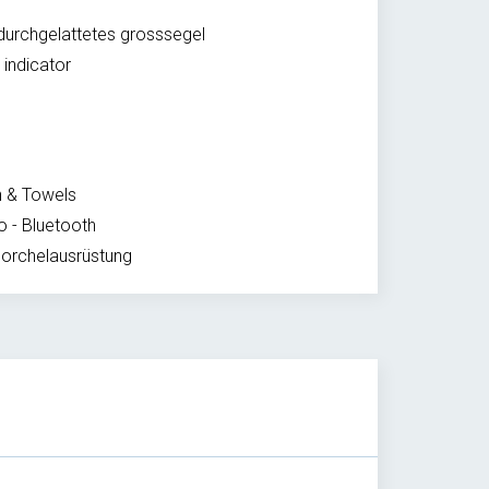
 durchgelattetes grosssegel
 indicator
n & Towels
o - Bluetooth
orchelausrüstung