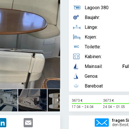
Lagoon 380
Baujahr:
Länge:
Kojen:
Toilette:
Kabinen:
Mainsail:
Ful
Genoa:
Bareboat
3673
3673
17.04 – 24.04
24.04 – 01.05
LinkedIn
Email
fragen S
den Besit