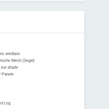
ric windlass
trische Winch (Segel)
 sun shade
r-Panele
ed Log