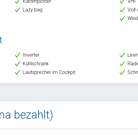
Kartenplotter
VHF
Lazy bag
Voll
Wind
t
Inverter
Line
Kühlschrank
Radi
Lautsprecher im Cockpit
Schn
ina bezahlt)