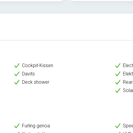
Cockpit-Kissen
Elect
Davits
Elek
Deck shower
Rear
Sola
Furling genoa
Spe