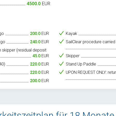
4500.0
EUR
go
200.0
EUR
Kayak
 go
240.0
EUR
SailClear procedure carried
h skipper (residual deposit
45.0
EUR
Skipper
40)
220.0
EUR
Stand Up Paddle
220.0
EUR
UPON REQUEST ONLY: return
200.0
EUR
keitszeitplan für 18 Monate