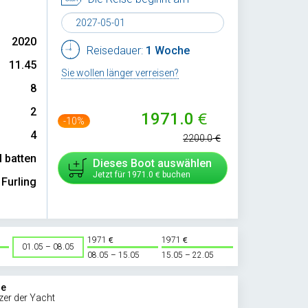
2020
Reisedauer:
1 Woche
11.45
Sie wollen länger verreisen?
8
2
1971.0
-10%
4
2200.0
l batten
Dieses Boot auswählen
Jetzt für
1971.0
buchen
Furling
1971
1971
01.05 – 08.05
08.05 – 15.05
15.05 – 22.05
ie
zer der Yacht