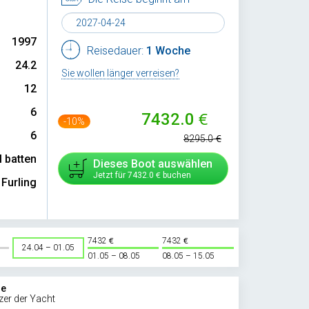
1997
Reisedauer:
1 Woche
24.2
Sie wollen länger verreisen?
12
6
7432.0
-10%
6
8295.0
l batten
Dieses Boot auswählen
Jetzt für
7432.0
buchen
Furling
7432
7432
24.04 – 01.05
01.05 – 08.05
08.05 – 15.05
ie
zer der Yacht