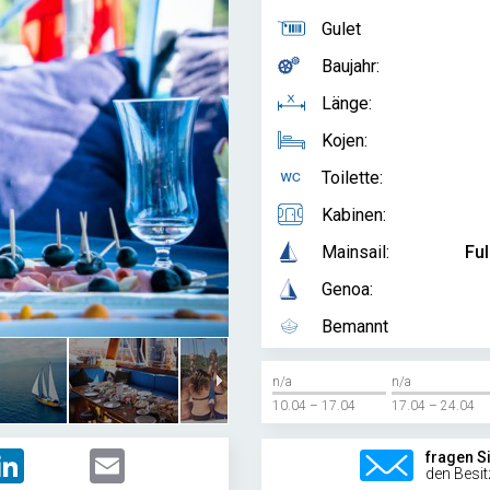
Gulet
Baujahr:
Länge:
Kojen:
Toilette:
Kabinen:
Mainsail:
Ful
Genoa:
Bemannt
n/a
n/a
10.04 – 17.04
17.04 – 24.04
LinkedIn
Email
fragen S
den Besit