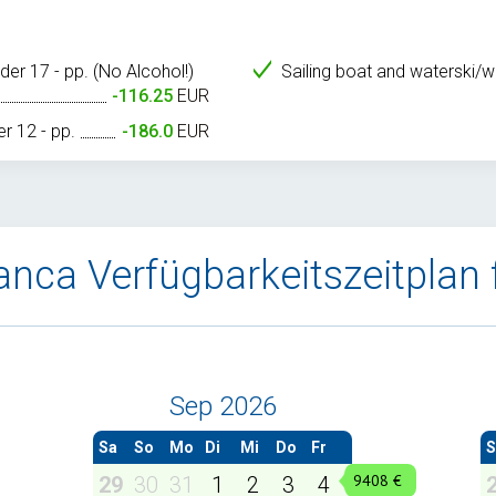
der 17 - pp. (No Alcohol!)
Sailing boat and waterski/
-116.25
EUR
r 12 - pp.
-186.0
EUR
vanca Verfügbarkeitszeitplan
Sep 2026
Sa
So
Mo
Di
Mi
Do
Fr
S
29
30
31
1
2
3
4