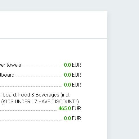
wer towels
0.0
EUR
tboard
0.0
EUR
0.0
EUR
 on board. Food & Beverages (incl.
p. (KIDS UNDER 17 HAVE DISCOUNT !)
465.0
EUR
0.0
EUR