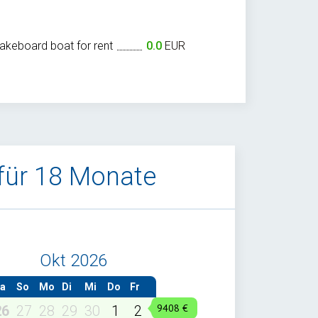
wakeboard boat for rent
0.0
EUR
 für 18 Monate
Okt 2026
a
So
Mo
Di
Mi
Do
Fr
26
27
28
29
30
1
2