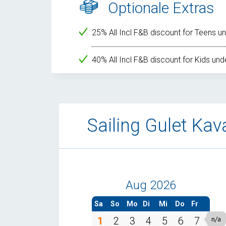
Optionale Extras
25% All Incl F&B discount for Teens un
40% All Incl F&B discount for Kids unde
Sailing Gulet Ka
Aug 2026
Sa
So
Mo
Di
Mi
Do
Fr
1
2
3
4
5
6
7