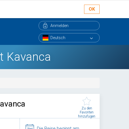
OK
Anmelden
et Kavanca
Kavanca
Zu den
Favoriten
hinzufügen
Die Reise beginnt am