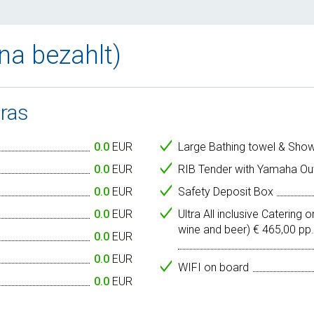
ina bezahlt)
tras
0.0
EUR
Large Bathing towel & Sho
0.0
EUR
RIB Tender with Yamaha Ou
0.0
EUR
Safety Deposit Box
0.0
EUR
Ultra All inclusive Catering
wine and beer) € 465,00 p
0.0
EUR
0.0
EUR
WIFI on board
0.0
EUR