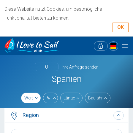
Diese Website nutzt Cookies, um bestmögliche
Funktionalität bieten zu können.
OK
Tog
navi
0
Ihre Anfrage senden
Spanien
Wert
%
Länge
Baujahr
Region