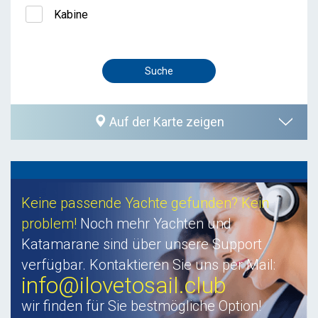
Kabine
Auf der Karte zeigen
Keine passende Yachte gefunden? Kein
problem!
Noch mehr Yachten und
Katamarane sind über unsere Support
verfügbar. Kontaktieren Sie uns per Mail:
info@ilovetosail.club
wir finden für Sie bestmögliche Option!