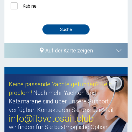
Kabine
Auf der Karte zeigen
Keine passende Yachte gefunden? Kein
problem!
Noch mehr Yachten und
Katamarane sind über unsere Support
verfügbar. Kontaktieren Sie uns per Mail:
info@ilovetosail.club
wir finden für Sie bestmögliche Option!