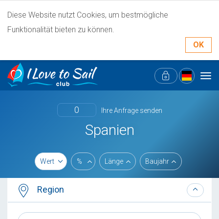
Diese Website nutzt Cookies, um bestmögliche
Funktionalität bieten zu können.
OK
Tog
navi
0
Ihre Anfrage senden
Spanien
Wert
%
Länge
Baujahr
Region