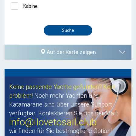
Kabine
Auf der Karte zeigen
Keine passende Yachte gefunden? Kein
problem!
Noch mehr Yachten und
Katamarane sind über unsere Support
verfügbar. Kontaktieren Sie uns per Mail:
info@ilovetosail.club
wir finden für Sie bestmögliche Option!