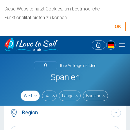
Diese Website nutzt Cookies, um bestmögliche
Funktionalität bieten zu können.
OK
Tog
navi
0
Ihre Anfrage senden
Spanien
Wert
%
Länge
Baujahr
Region