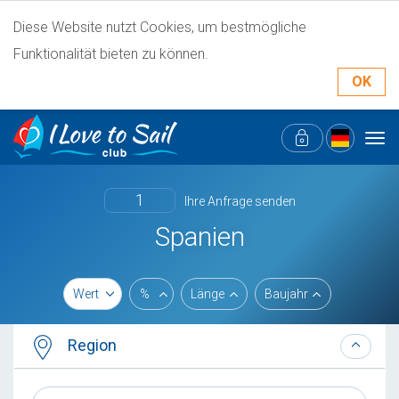
Diese Website nutzt Cookies, um bestmögliche
Funktionalität bieten zu können.
OK
Tog
navi
1
Ihre Anfrage senden
Spanien
Wert
%
Länge
Baujahr
Region