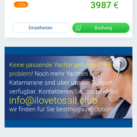
3987
-10%
4450
Einzelheiten
Buchung
Keine passende Yachte gefunden? Kein
problem!
Noch mehr Yachten und
Katamarane sind über unsere Support
verfügbar. Kontaktieren Sie uns per Mail:
info@ilovetosail.club
wir finden für Sie bestmögliche Option!