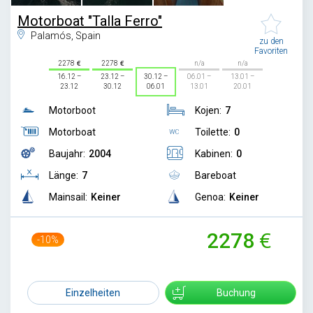
Motorboat "Talla Ferro"
Palamós, Spain
zu den
Favoriten
2278
2278
n/a
n/a
16.12 –
23.12 –
30.12 –
06.01 –
13.01 –
23.12
30.12
06.01
13.01
20.01
Motorboot
Kojen:
7
Motorboat
Toilette:
0
Baujahr:
2004
Kabinen:
0
Länge:
7
Bareboat
Mainsail:
Keiner
Genoa:
Keiner
2278
-10%
2520
Einzelheiten
Buchung