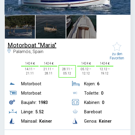
1
/
3
Motorboat "Maria"
Palamós, Spain
zu den
Favoriten
1424
1424
1424
1424
14.11 –
21.11 –
28.11 –
05.12 –
12.12 –
21.11
28.11
05.12
12.12
19.12
Motorboot
Kojen:
6
Motorboat
Toilette:
0
Baujahr:
1983
Kabinen:
0
Länge:
5.52
Bareboat
Mainsail:
Keiner
Genoa:
Keiner