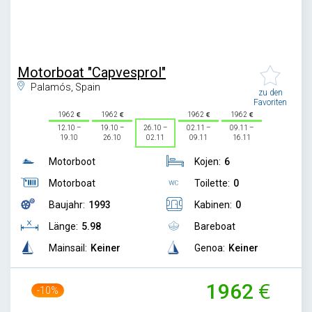
Motorboat "Capvesprol"
Palamós, Spain
zu den
Favoriten
1962
1962
1962
1962
12.10 –
19.10 –
26.10 –
02.11 –
09.11 –
19.10
26.10
02.11
09.11
16.11
Motorboot
Kojen:
6
Motorboat
Toilette:
0
Baujahr:
1993
Kabinen:
0
Länge:
5.98
Bareboat
Mainsail:
Keiner
Genoa:
Keiner
1962
-10%