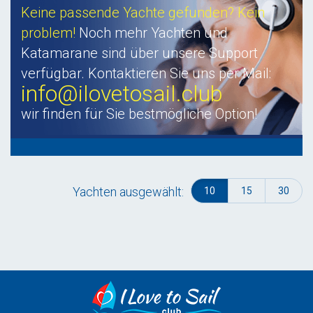
Keine passende Yachte gefunden? Kein
problem!
Noch mehr Yachten und
Katamarane sind über unsere Support
verfügbar. Kontaktieren Sie uns per Mail:
info@ilovetosail.club
wir finden für Sie bestmögliche Option!
Yachten ausgewählt:
10
15
30