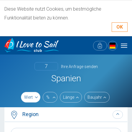
Diese Website nutzt Cookies, um bestmögliche
Funktionalität bieten zu können.
OK
Tog
navi
7
Ihre Anfrage senden
Spanien
Wert
%
Länge
Baujahr
Region