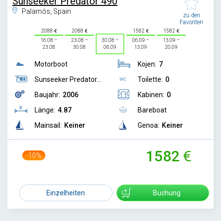
Sunseeker Predator 490
Palamós, Spain
zu den
Favoriten
2088
2088
1582
1582
16.08 –
23.08 –
30.08 –
06.09 –
13.09 –
23.08
30.08
06.09
13.09
20.09
Motorboot
Kojen:
7
Sunseeker Predator...
Toilette:
0
Baujahr:
2006
Kabinen:
0
Länge:
4.87
Bareboat
Mainsail:
Keiner
Genoa:
Keiner
1582
-10%
1750
Einzelheiten
Buchung