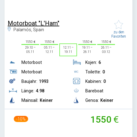
Motorboat "L'Ham"
Palamós, Spain
zu den
Favoriten
1550
1550
1550
1550
29.10 –
05.11 –
12.11 –
19.11 –
26.11 –
05.11
12.11
19.11
26.11
03.12
Motorboot
Kojen:
6
Motorboat
Toilette:
0
Baujahr:
1993
Kabinen:
0
Länge:
4.98
Bareboat
Mainsail:
Keiner
Genoa:
Keiner
1550
-10%