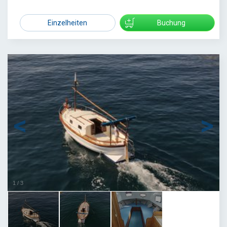
2170
Einzelheiten
Buchung
1
/
3