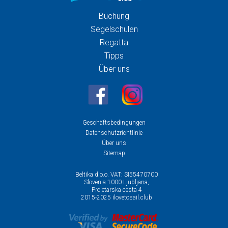
Buchung
Segelschulen
Regatta
Tipps
Über uns
Geschäftsbedingungen
Datenschutzrichtlinie
Über uns
Sitemap
Beltika d.o.o. VAT: SI55470700
Slovenia 1000 Ljubljana,
Proletarska cesta 4
2015-2025 ilovetosail.club