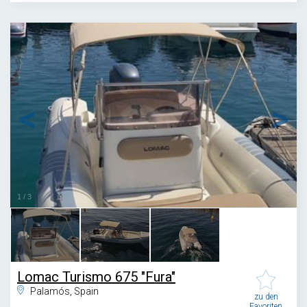
1
/
3
Lomac Turismo 675 "Fura"
Palamós, Spain
zu den
Favoriten