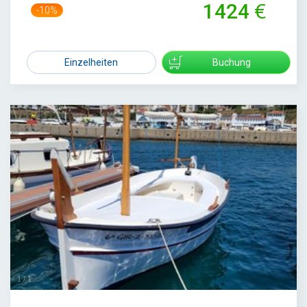
1424
-10%
1575
Einzelheiten
Buchung
1
/
1