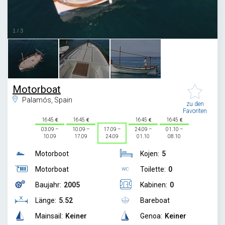
1
/
3
Motorboat
Palamós, Spain
zu den
Favoriten
1645
1645
1645
1645
03.09 –
10.09 –
17.09 –
24.09 –
01.10 –
10.09
17.09
24.09
01.10
08.10
Motorboot
Kojen:
5
Motorboat
Toilette:
0
Baujahr:
2005
Kabinen:
0
Länge:
5.52
Bareboat
Mainsail:
Keiner
Genoa:
Keiner