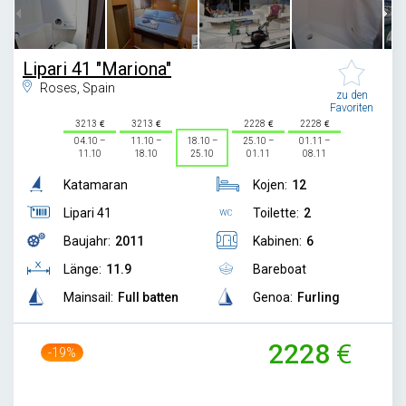
Lipari 41 "Mariona"
Roses, Spain
zu den
Favoriten
3213
3213
2228
2228
04.10 –
11.10 –
18.10 –
25.10 –
01.11 –
11.10
18.10
25.10
01.11
08.11
Katamaran
Kojen:
12
Lipari 41
Toilette:
2
Baujahr:
2011
Kabinen:
6
Länge:
11.9
Bareboat
Mainsail:
Full batten
Genoa:
Furling
2228
-19%