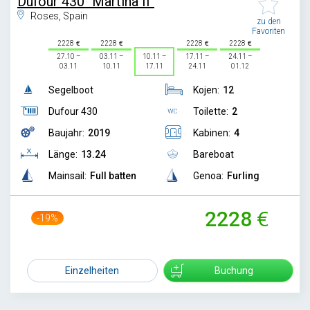
Dufour 430 "Martina II"
Roses, Spain
zu den
Favoriten
2228
2228
2228
2228
27.10 –
03.11 –
10.11 –
17.11 –
24.11 –
03.11
10.11
17.11
24.11
01.12
Segelboot
Kojen:
12
Dufour 430
Toilette:
2
Baujahr:
2019
Kabinen:
4
Länge:
13.24
Bareboat
Mainsail:
Full batten
Genoa:
Furling
2228
-19%
2739
Einzelheiten
Buchung