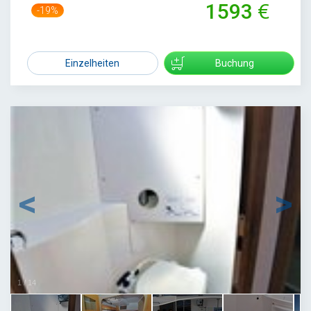
1593
-19%
1958
Einzelheiten
Buchung
1
/
14