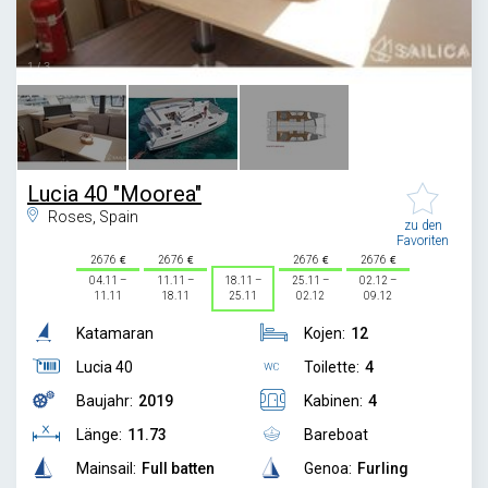
1
/
3
Lucia 40 "Moorea"
Roses, Spain
zu den
Favoriten
2676
2676
2676
2676
04.11 –
11.11 –
18.11 –
25.11 –
02.12 –
11.11
18.11
25.11
02.12
09.12
Katamaran
Kojen:
12
Lucia 40
Toilette:
4
Baujahr:
2019
Kabinen:
4
Länge:
11.73
Bareboat
Mainsail:
Full batten
Genoa:
Furling