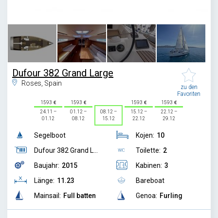
1
/
4
Dufour 382 Grand Large
Roses, Spain
zu den
Favoriten
1593
1593
1593
1593
24.11 –
01.12 –
08.12 –
15.12 –
22.12 –
01.12
08.12
15.12
22.12
29.12
Segelboot
Kojen:
10
Dufour 382 Grand L...
Toilette:
2
Baujahr:
2015
Kabinen:
3
Länge:
11.23
Bareboat
Mainsail:
Full batten
Genoa:
Furling