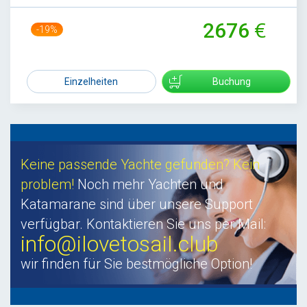
2676
-19%
3289
Einzelheiten
Buchung
Keine passende Yachte gefunden? Kein
problem!
Noch mehr Yachten und
Katamarane sind über unsere Support
verfügbar. Kontaktieren Sie uns per Mail:
info@ilovetosail.club
wir finden für Sie bestmögliche Option!