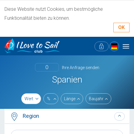
Diese Website nutzt Cookies, um bestmögliche
Funktionalität bieten zu können.
OK
Tog
navi
0
Ihre Anfrage senden
Spanien
Wert
%
Länge
Baujahr
Region