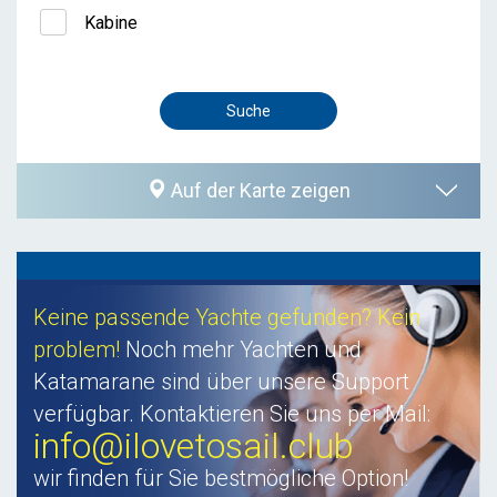
Kabine
Auf der Karte zeigen
Keine passende Yachte gefunden? Kein
problem!
Noch mehr Yachten und
Katamarane sind über unsere Support
verfügbar. Kontaktieren Sie uns per Mail:
info@ilovetosail.club
wir finden für Sie bestmögliche Option!