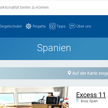
ktionalität bieten zu können.
Segelschulen
Regatta
Tipps
Über uns
Spanien
Auf der Karte zeig
Excess 11
Ibiza, Spain