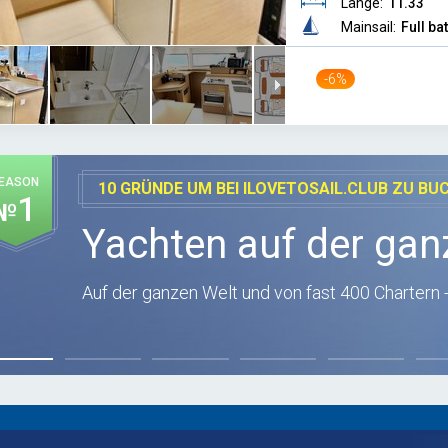
Länge:
11.33
Mainsail:
Full ba
-6%
EASON
10 GRÜNDE UM BEI ILOVETOSAIL.CLUB ZU BU
1
№
Yachten auf der gan
Auf der ganzen Welt und von fast 400 Chartern -