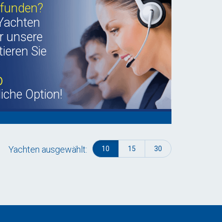
efunden?
Yachten
r unsere
ieren Sie
b
liche Option!
Yachten ausgewählt:
10
15
30