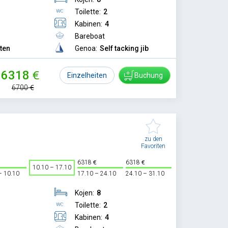
Toilette:
2
Kabinen:
4
Bareboat
tten
Genoa:
Self tacking jib
6318
Einzelheiten
Buchung
6700
zu den
Favoriten
6318
6318
10.10 – 17.10
– 10.10
17.10 – 24.10
24.10 – 31.10
Kojen:
8
Toilette:
2
Kabinen:
4