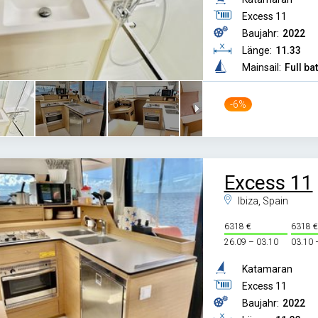
Excess 11
Baujahr:
2022
Länge:
11.33
Mainsail:
Full ba
-6%
Excess 11
Ibiza, Spain
6318
6318
26.09 – 03.10
03.10 
Katamaran
Excess 11
Baujahr:
2022