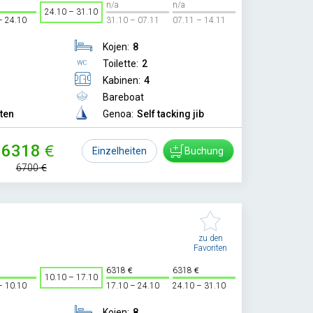
n/a
n/a
24.10 – 31.10
– 24.10
31.10 – 07.11
07.11 – 14.11
Kojen:
8
Toilette:
2
Kabinen:
4
Bareboat
tten
Genoa:
Self tacking jib
6318
Einzelheiten
Buchung
6700
zu den
Favoriten
6318
6318
10.10 – 17.10
– 10.10
17.10 – 24.10
24.10 – 31.10
Kojen:
8