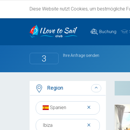
Diese Website nutzt Cookies, um bestmögliche Fun
Buchung
Ihre Anfrage senden
3
Region
×
Spanien
×
Ibiza