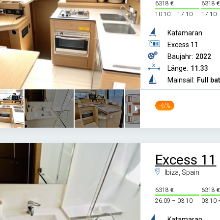
6318
6318
10.10 – 17.10
17.10 
Katamaran
Excess 11
Baujahr:
2022
Länge:
11.33
Mainsail:
Full ba
-6%
Excess 11
Ibiza, Spain
6318
6318
26.09 – 03.10
03.10 
Katamaran