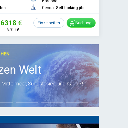
Bareboat
tten
Genoa:
Self tacking jib
6318
Einzelheiten
Buchung
6700
CHEN:
zen Welt
 Mittelmeer, Südostasien, und Karibik!