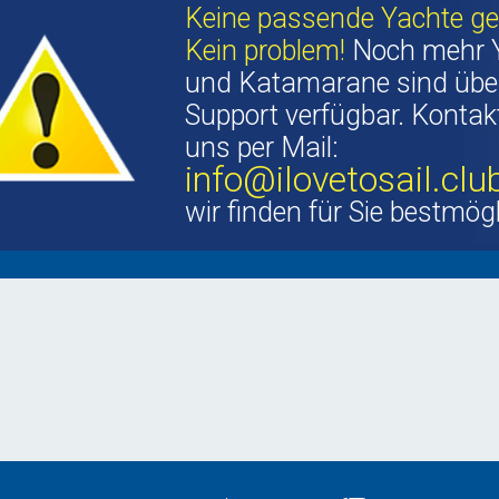
Keine passende Yachte g
Kein problem!
Noch mehr 
und Katamarane sind übe
Support verfügbar. Kontakt
uns per Mail:
info@ilovetosail.clu
wir finden für Sie bestmög