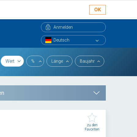
OK
Anmelden
Wert
%
Länge
Baujahr
en
zu den
Favoriten