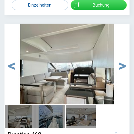
3825
Einzelheiten
Buchung
1
/
3