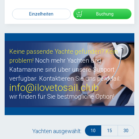
24500
Einzelheiten
Buchung
Keine passende Yachte gefunden? Kein
problem!
Noch mehr Yachten und
Katamarane sind über unsere Support
verfügbar. Kontaktieren Sie uns per Mail:
info@ilovetosail.club
wir finden für Sie bestmögliche Option!
Yachten ausgewählt:
10
15
30