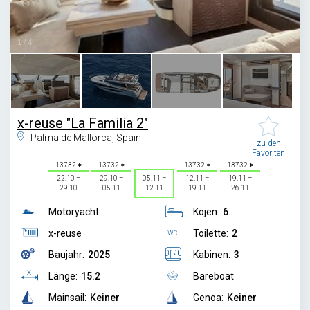
1
/
4
x-reuse "La Familia 2"
Palma de Mallorca, Spain
zu den
Favoriten
13732
13732
13732
13732
22.10 –
29.10 –
05.11 –
12.11 –
19.11 –
29.10
05.11
12.11
19.11
26.11
Motoryacht
Kojen:
6
x-reuse
Toilette:
2
Baujahr:
2025
Kabinen:
3
Länge:
15.2
Bareboat
Mainsail:
Keiner
Genoa:
Keiner