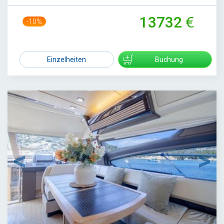
13732
-10%
15190
Einzelheiten
Buchung
1
/
16