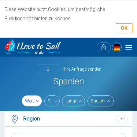
Diese Website nutzt Cookies, um bestmögliche
Funktionalität bieten zu können.
OK
Tog
navi
5
Ihre Anfrage senden
Spanien
Wert
%
Länge
Baujahr
Region