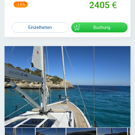
2405
-14%
2800
Einzelheiten
Buchung
1
/
13