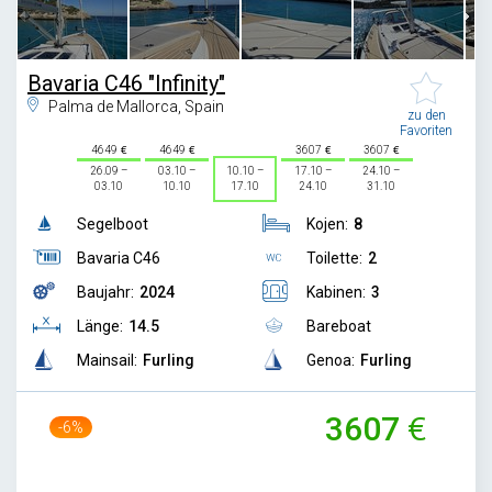
Bavaria C46 "Infinity"
Palma de Mallorca, Spain
zu den
Favoriten
4649
4649
3607
3607
26.09 –
03.10 –
10.10 –
17.10 –
24.10 –
03.10
10.10
17.10
24.10
31.10
Segelboot
Kojen:
8
Bavaria C46
Toilette:
2
Baujahr:
2024
Kabinen:
3
Länge:
14.5
Bareboat
Mainsail:
Furling
Genoa:
Furling
3607
-6%