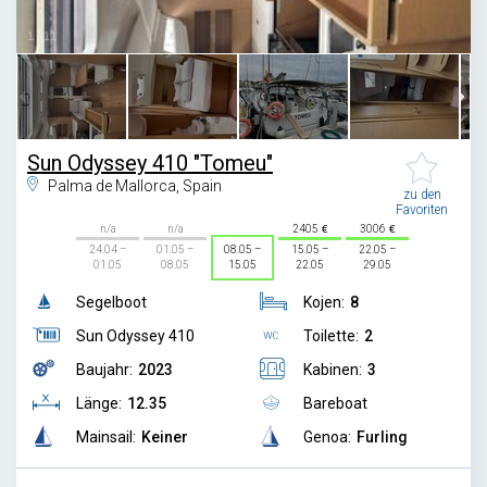
1
/
11
Sun Odyssey 410 "Tomeu"
Palma de Mallorca, Spain
zu den
Favoriten
n/a
n/a
2405
3006
24.04 –
01.05 –
08.05 –
15.05 –
22.05 –
01.05
08.05
15.05
22.05
29.05
Segelboot
Kojen:
8
Sun Odyssey 410
Toilette:
2
Baujahr:
2023
Kabinen:
3
Länge:
12.35
Bareboat
Mainsail:
Keiner
Genoa:
Furling