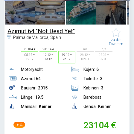
Azimut 64 "Not Dead Yet"
Palma de Mallorca, Spain
zu den
Favoriten
23104
23104
n/a
n/a
05.12 –
12.12 –
19.12 –
26.12 –
02.01 –
12.12
19.12
26.12
02.01
09.01
Motoryacht
Kojen:
6
Azimut 64
Toilette:
3
Baujahr:
2015
Kabinen:
3
Länge:
19.5
Bareboat
Mainsail:
Keiner
Genoa:
Keiner
23104
-6%