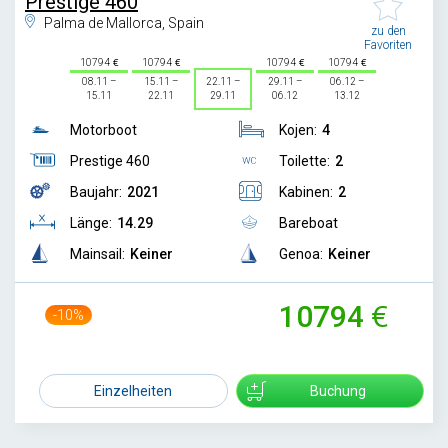
Prestige 460
Palma de Mallorca, Spain
zu den
Favoriten
10794
10794
10794
10794
08.11 –
15.11 –
22.11 –
29.11 –
06.12 –
15.11
22.11
29.11
06.12
13.12
Motorboot
Kojen:
4
Prestige 460
Toilette:
2
Baujahr:
2021
Kabinen:
2
Länge:
14.29
Bareboat
Mainsail:
Keiner
Genoa:
Keiner
10794
-10%
11940
Einzelheiten
Buchung