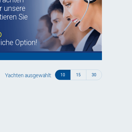
r unsere
ieren Sie
b
liche Option!
Yachten ausgewählt:
10
15
30