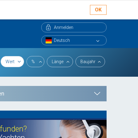
OK
Anmelden
Wert
%
Länge
Baujahr
en
efunden?
Yachten