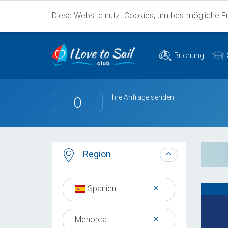
Diese Website nutzt Cookies, um bestmögliche Fun
Buchung
Ihre Anfrage senden
0
Region
×
Spanien
×
Menorca