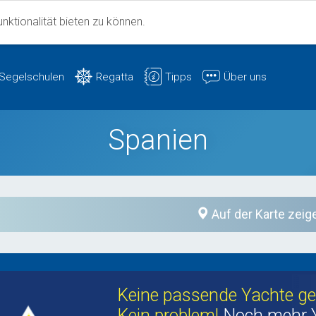
ktionalität bieten zu können.
Segelschulen
Regatta
Tipps
Über uns
Spanien
Auf der Karte zeig
Keine passende Yachte g
Kein problem!
Noch mehr 