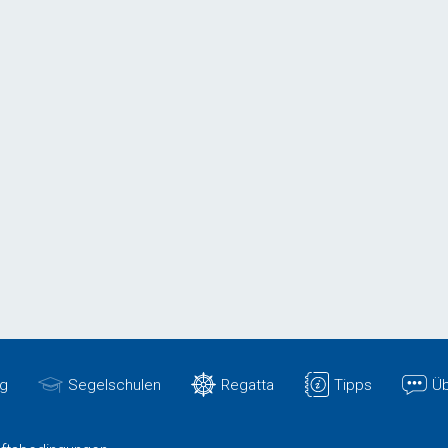
g
Segelschulen
Regatta
Tipps
Üb