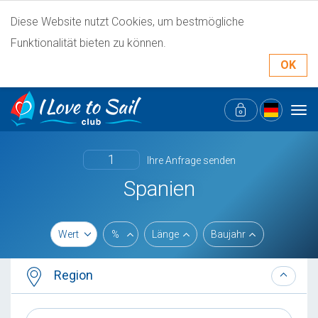
Diese Website nutzt Cookies, um bestmögliche
Funktionalität bieten zu können.
OK
Tog
navi
1
Ihre Anfrage senden
Spanien
Wert
%
Länge
Baujahr
Region