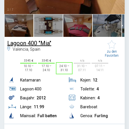
1
/
7
Lagoon 400 "Mia"
Valencia, Spain
zu den
Favoriten
3345
3345
n/a
n/a
10.10 –
17.10 –
24.10 –
31.10 –
07.11 –
17.10
24.10
31.10
07.11
14.11
Katamaran
Kojen:
12
Lagoon 400
Toilette:
4
Baujahr:
2012
Kabinen:
4
Länge:
11.99
Bareboat
Mainsail:
Full batten
Genoa:
Furling