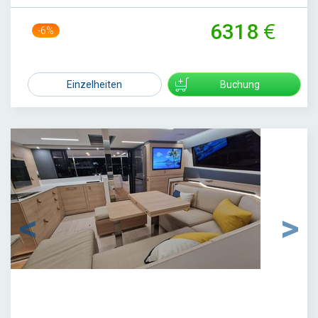
6318
-6%
6700
Einzelheiten
Buchung
1
/
68