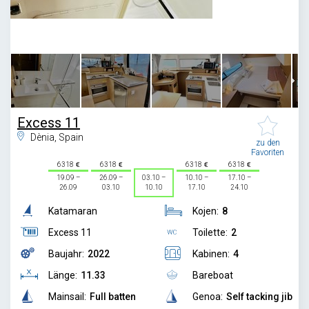
1
/
53
Excess 11
Dènia, Spain
zu den
Favoriten
6318
6318
6318
6318
19.09 –
26.09 –
03.10 –
10.10 –
17.10 –
26.09
03.10
10.10
17.10
24.10
Katamaran
Kojen:
8
Excess 11
Toilette:
2
Baujahr:
2022
Kabinen:
4
Länge:
11.33
Bareboat
Mainsail:
Full batten
Genoa:
Self tacking jib