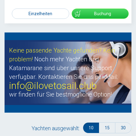
10500
Einzelheiten
Buchung
Keine passende Yachte gefunden? Kein
problem!
Noch mehr Yachten und
Katamarane sind über unsere Support
verfügbar. Kontaktieren Sie uns per Mail:
info@ilovetosail.club
wir finden für Sie bestmögliche Option!
Yachten ausgewählt:
10
15
30