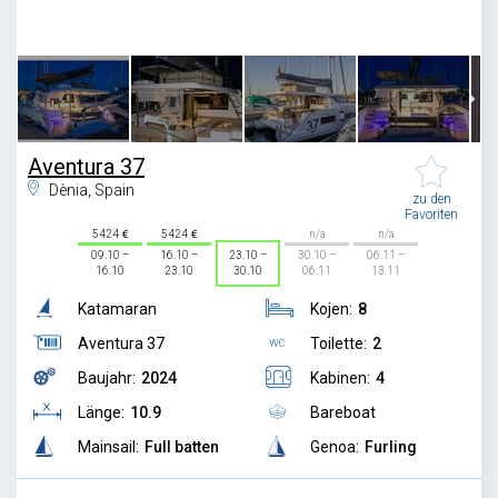
1
/
81
Aventura 37
Dènia, Spain
zu den
Favoriten
5424
5424
n/a
n/a
09.10 –
16.10 –
23.10 –
30.10 –
06.11 –
16.10
23.10
30.10
06.11
13.11
Katamaran
Kojen:
8
Aventura 37
Toilette:
2
Baujahr:
2024
Kabinen:
4
Länge:
10.9
Bareboat
Mainsail:
Full batten
Genoa:
Furling