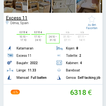
Excess 11
Dènia, Spain
zu den
Favoriten
6318
6318
n/a
n/a
10.10 –
17.10 –
24.10 –
31.10 –
07.11 –
17.10
24.10
31.10
07.11
14.11
Katamaran
Kojen:
8
Excess 11
Toilette:
2
Baujahr:
2022
Kabinen:
4
Länge:
11.33
Bareboat
Mainsail:
Full batten
Genoa:
Self tacking jib
6318
-6%