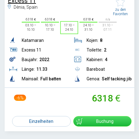
Excess 11
Dènia, Spain
zu den
Favoriten
6318
6318
6318
n/a
03.10 –
10.10 –
17.10 –
24.10 –
31.10 –
10.10
17.10
24.10
31.10
07.11
Katamaran
Kojen:
8
Excess 11
Toilette:
2
Baujahr:
2022
Kabinen:
4
Länge:
11.33
Bareboat
Mainsail:
Full batten
Genoa:
Self tacking jib
6318
-6%
6700
Einzelheiten
Buchung