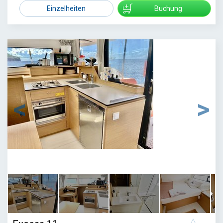
6700
Einzelheiten
Buchung
1
/
53