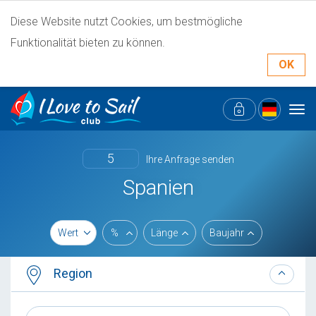
Diese Website nutzt Cookies, um bestmögliche
Funktionalität bieten zu können.
OK
Tog
navi
5
Ihre Anfrage senden
Spanien
Wert
%
Länge
Baujahr
Region