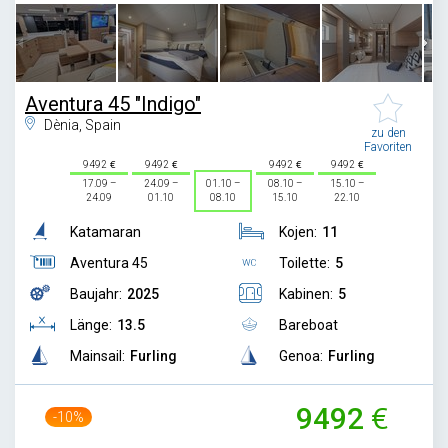
Aventura 45 "Indigo"
Dènia, Spain
zu den
Favoriten
9492
9492
9492
9492
17.09 –
24.09 –
01.10 –
08.10 –
15.10 –
24.09
01.10
08.10
15.10
22.10
Katamaran
Kojen:
11
Aventura 45
Toilette:
5
Baujahr:
2025
Kabinen:
5
Länge:
13.5
Bareboat
Mainsail:
Furling
Genoa:
Furling
9492
-10%