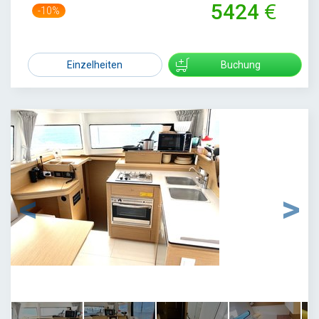
5424
-10%
6000
Einzelheiten
Buchung
1
/
52