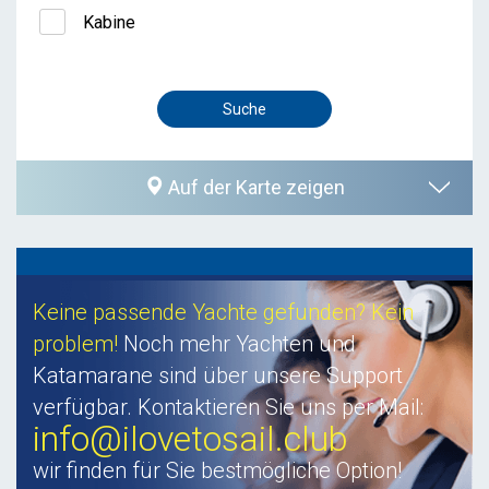
Kabine
Auf der Karte zeigen
Keine passende Yachte gefunden? Kein
problem!
Noch mehr Yachten und
Katamarane sind über unsere Support
verfügbar. Kontaktieren Sie uns per Mail:
info@ilovetosail.club
wir finden für Sie bestmögliche Option!