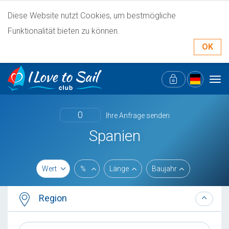
Diese Website nutzt Cookies, um bestmögliche
Funktionalität bieten zu können.
OK
Tog
navi
0
Ihre Anfrage senden
Spanien
Wert
%
Länge
Baujahr
Region