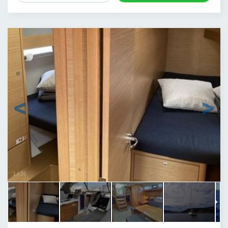
1
/
36