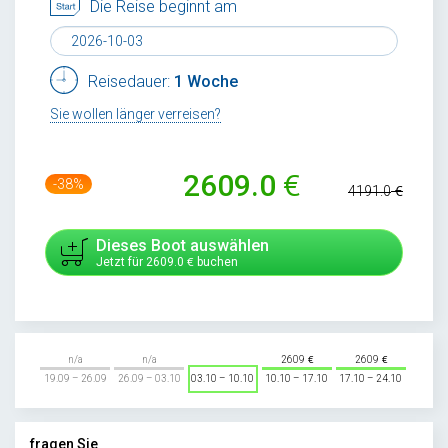
Die Reise beginnt am
Reisedauer:
1 Woche
Sie wollen länger verreisen?
2609.0
-38%
4191.0
Dieses Boot auswählen
Jetzt für
2609.0
buchen
n/a
n/a
2609
2609
19.09 – 26.09
26.09 – 03.10
03.10 – 10.10
10.10 – 17.10
17.10 – 24.10
fragen Sie