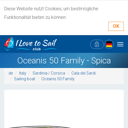
Diese Website nutzt Cookies, um bestmögliche
Funktionalität bieten zu können.
OK
Tog
navi
Oceanis 50 Family - Spica
de
Italy
Sardinia / Corsica
Cala dei Sardi
Sailing boat
Oceanis 50 Family