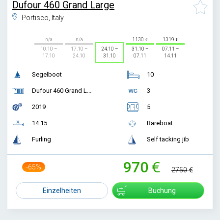
Dufour 460 Grand Large
Portisco, Italy
n/a
n/a
1130
1319
10.10 –
17.10 –
24.10 –
31.10 –
07.11 –
17.10
24.10
31.10
07.11
14.11
Segelboot
10
Dufour 460 Grand L...
3
2019
5
14.15
Bareboat
Furling
Self tacking jib
970
-65%
2750
Einzelheiten
Buchung