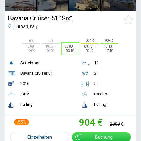
Bavaria Cruiser 51 "Six"
Furnari, Italy
n/a
n/a
904
904
12.09 –
19.09 –
26.09 –
03.10 –
10.10 –
19.09
26.09
03.10
10.10
17.10
Segelboot
11
Bavaria Cruiser 51
3
2016
5
14.99
Bareboat
Furling
Furling
904
-55%
2000
Einzelheiten
Buchung