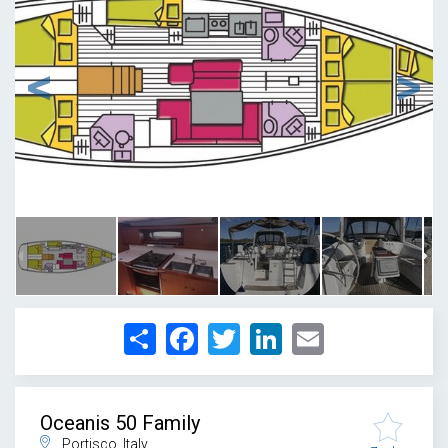
1
/
16
Share
Facebook
Twitter
LinkedIn
Email
Oceanis 50 Family
Portisco, Italy