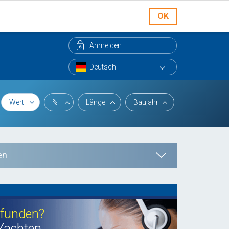
OK
Anmelden
Wert
%
Länge
Baujahr
en
efunden?
Yachten