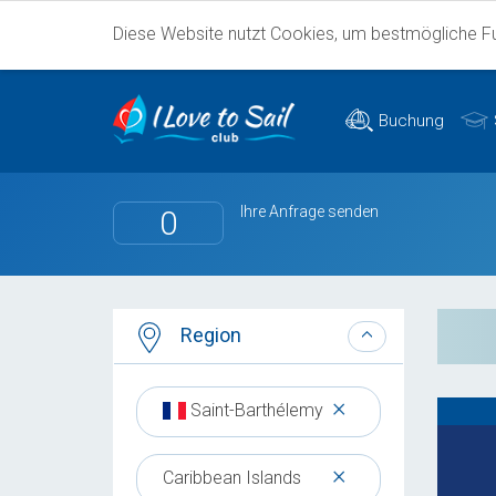
Diese Website nutzt Cookies, um bestmögliche Fun
Buchung
Ihre Anfrage senden
0
Region
×
Saint-Barthélemy
×
Caribbean Islands