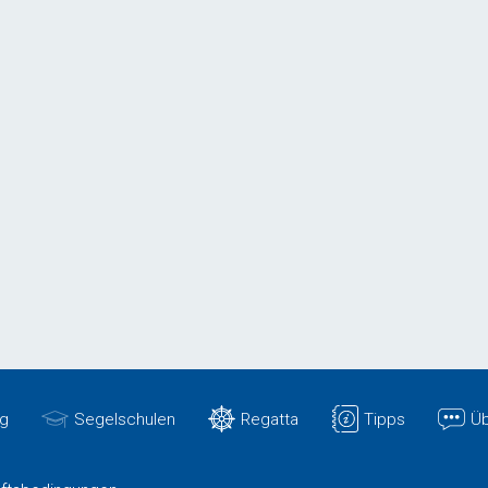
g
Segelschulen
Regatta
Tipps
Üb