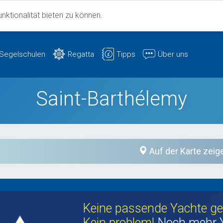
ktionalität bieten zu können.
Segelschulen
Regatta
Tipps
Über uns
Saint-Barthélemy
Auf der Karte zeig
Keine passende Yachte g
Kein problem!
Noch mehr 