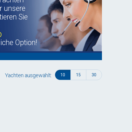
r unsere
ieren Sie
b
liche Option!
Yachten ausgewählt:
10
15
30