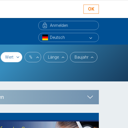
OK
Anmelden
Wert
%
Länge
Baujahr
en