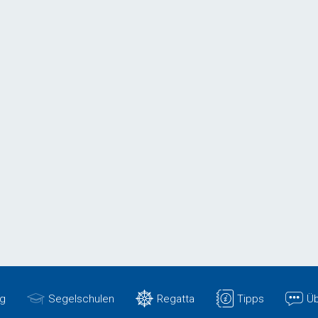
g
Segelschulen
Regatta
Tipps
Üb