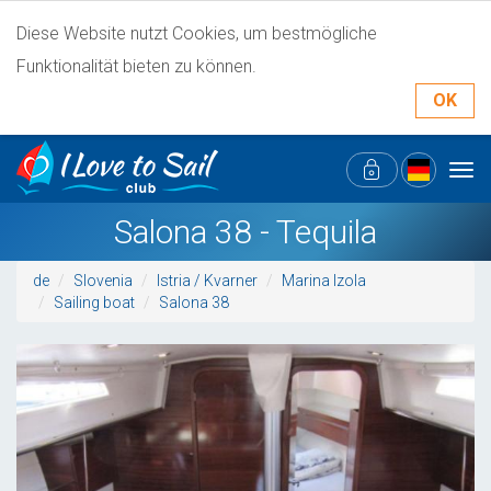
Diese Website nutzt Cookies, um bestmögliche
Funktionalität bieten zu können.
OK
Tog
navi
Salona 38 - Tequila
de
Slovenia
Istria / Kvarner
Marina Izola
Sailing boat
Salona 38