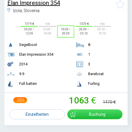
Elan Impression 354
Izola, Slovenia
1374
n/a
1329
n/a
05.09 –
12.09 –
19.09 –
26.09 –
03.10 –
12.09
19.09
26.09
03.10
10.10
Segelboot
8
Elan Impression 354
1
2014
3
9.9
Bareboat
Full batten
Furling
1063
-28%
1470
Einzelheiten
Buchung