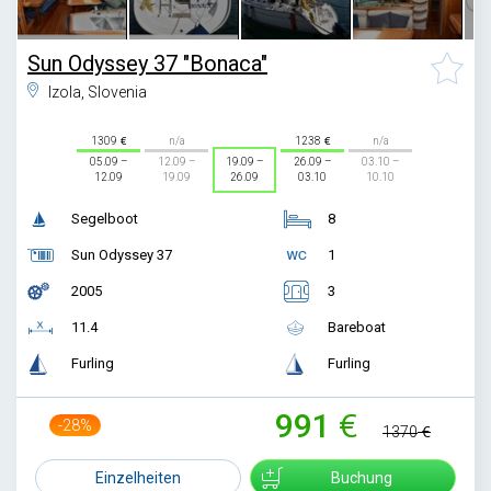
Sun Odyssey 37 "Bonaca"
Izola, Slovenia
1309
n/a
1238
n/a
05.09 –
12.09 –
19.09 –
26.09 –
03.10 –
12.09
19.09
26.09
03.10
10.10
Segelboot
8
Sun Odyssey 37
1
2005
3
11.4
Bareboat
Furling
Furling
991
-28%
1370
Einzelheiten
Buchung