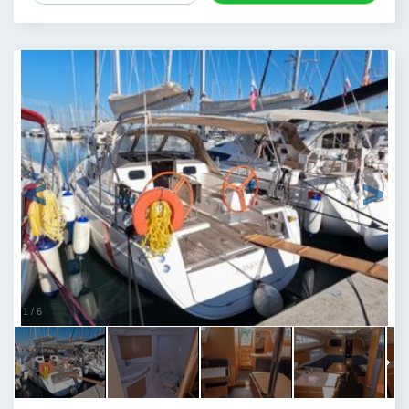
1
/
6