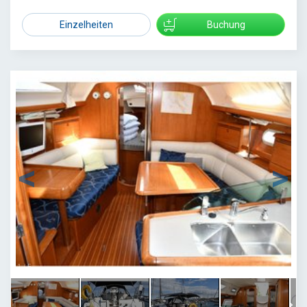
Einzelheiten
Buchung
1
/
5