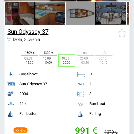
Sun Odyssey 37
Izola, Slovenia
1309
1309
n/a
n/a
05.09 –
12.09 –
19.09 –
26.09 –
03.10 –
12.09
19.09
26.09
03.10
10.10
Segelboot
8
Sun Odyssey 37
1
2004
3
11.4
Bareboat
Full batten
Furling
991
-28%
1370