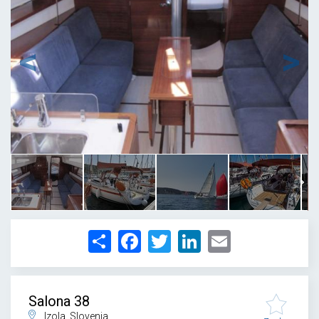
1
/
10
Share
Facebook
Twitter
LinkedIn
Email
Salona 38
Izola, Slovenia