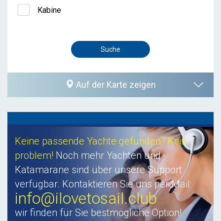
Kabine
Auf der Karte zeigen
Keine passende Yachte gefunden? Kein
problem!
Noch mehr Yachten und
Katamarane sind über unsere Support
verfügbar. Kontaktieren Sie uns per Mail:
info@ilovetosail.club
wir finden für Sie bestmögliche Option!