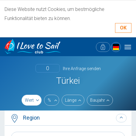
Diese Website nutzt Cookies, um bestmögliche
Funktionalität bieten zu können.
OK
Tog
navi
0
Ihre Anfrage senden
Türkei
Wert
%
Länge
Baujahr
Region