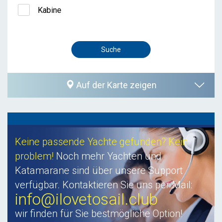
Kabine
Auf der Karte zeigen
Keine passende Yachte gefunden? Kein
problem!
Noch mehr Yachten und
Katamarane sind über unsere Support
verfügbar. Kontaktieren Sie uns per Mail:
info@ilovetosail.club
wir finden für Sie bestmögliche Option!