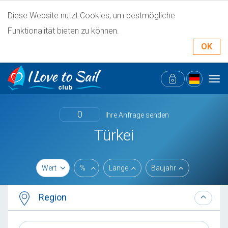
Diese Website nutzt Cookies, um bestmögliche
Funktionalität bieten zu können.
OK
Tog
navi
0
Ihre Anfrage senden
Türkei
Wert
%
Länge
Baujahr
Region