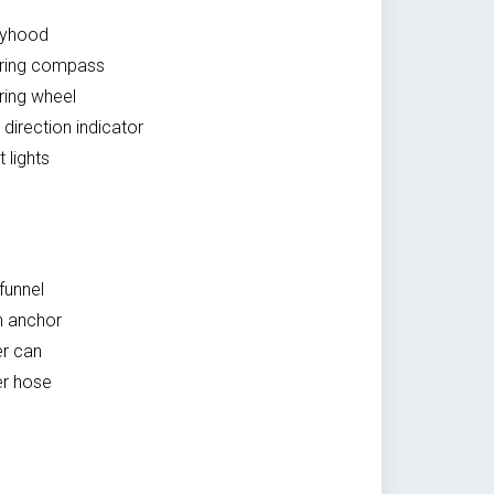
ayhood
ring compass
ring wheel
direction indicator
 lights
funnel
n anchor
r can
r hose