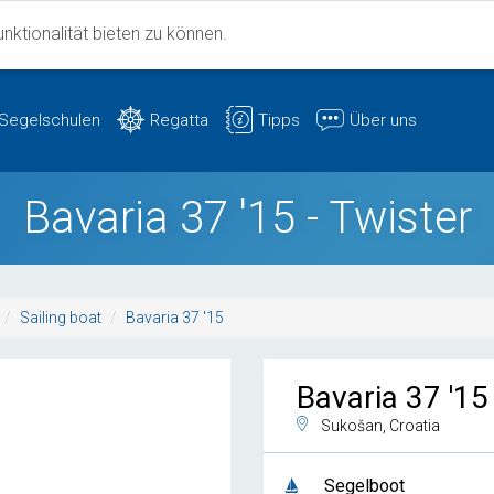
ktionalität bieten zu können.
Segelschulen
Regatta
Tipps
Über uns
Bavaria 37 '15 - Twister
Sailing boat
Bavaria 37 '15
Bavaria 37 '15
Sukošan, Croatia
Segelboot