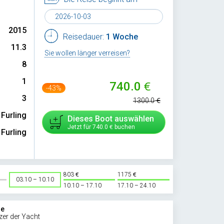
2015
Reisedauer:
1 Woche
11.3
Sie wollen länger verreisen?
8
1
740.0
-43%
3
1300.0
Furling
Dieses Boot auswählen
Jetzt für
740.0
buchen
Furling
803
1175
03.10 – 10.10
10.10 – 17.10
17.10 – 24.10
ie
zer der Yacht