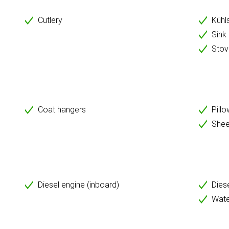
Cutlery
Kühl
Sink
Stov
Coat hangers
Pill
Shee
Diesel engine (inboard)
Dies
Wate