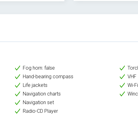
Fog horn: false
Torch
Hand-bearing compass
VHF 
Life jackets
Wi-Fi
Navigation charts
Winc
Navigation set
Radio-CD Player