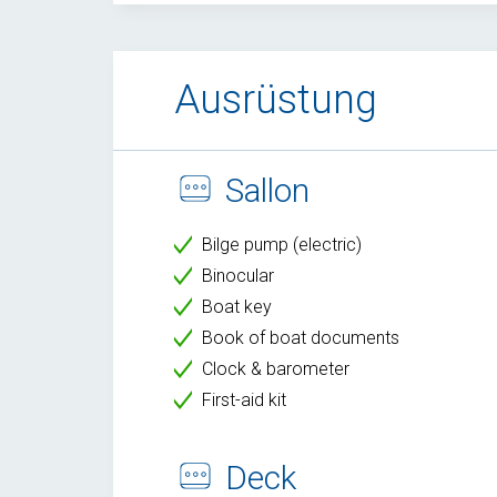
Ausrüstung
Sallon
Bilge pump (electric)
Binocular
Boat key
Book of boat documents
Clock & barometer
First-aid kit
Deck