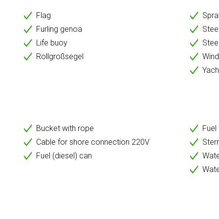
Flag
Spr
Furling genoa
Stee
Life buoy
Stee
Rollgroßsegel
Wind 
Yacht
Bucket with rope
Fuel 
Cable for shore connection 220V
Ster
Fuel (diesel) can
Wate
Wate