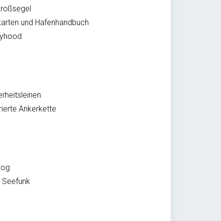
großsegel
arten und Hafenhandbuch
ayhood
erheitsleinen
rierte Ankerkette
log
 Seefunk