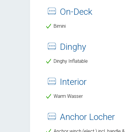
On-Deck
Bimini
Dinghy
Dinghy Inflatable
Interior
Warm Wasser
Anchor Locher
Anchor winch (elect.) incl. handle &