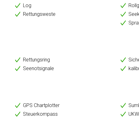
Log
Roll
Rettungsweste
Seek
Spr
Rettungsring
Sich
Seenotsignale
kalib
GPS Chartplotter
Sum
Steuerkompass
UKW