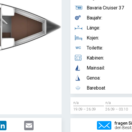
Bavaria Cruiser 37
Baujahr:
Länge:
Kojen:
Toilette:
Kabinen:
Mainsail:
Genoa:
Bareboat
n/a
n/a
19.09 – 26.09
26.09 – 03.10
LinkedIn
Email
fragen S
den Besit