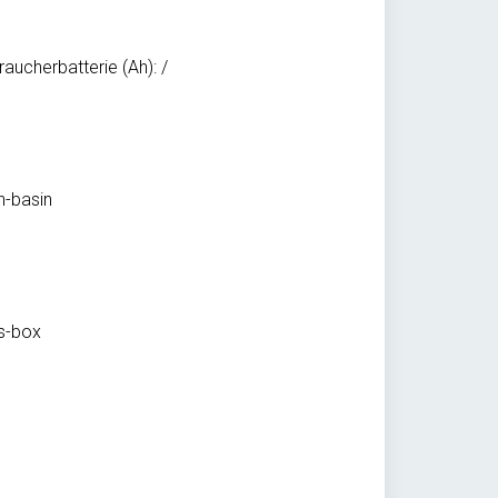
raucherbatterie (Ah): /
-basin
s-box