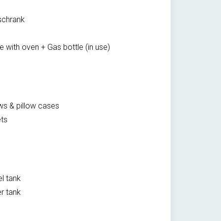
schrank
e with oven + Gas bottle (in use)
ows & pillow cases
ts
el tank
r tank