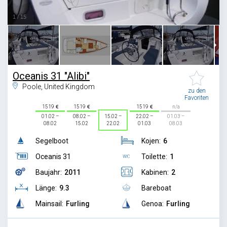
1
/
15
Oceanis 31 "Alibi"
Poole, United Kingdom
zu den
Favoriten
1519
1519
1519
n/a
01.02 –
08.02 –
15.02 –
22.02 –
01.03 –
08.02
15.02
22.02
01.03
08.03
Segelboot
Kojen:
6
Oceanis 31
Toilette:
1
Baujahr:
2011
Kabinen:
2
Länge:
9.3
Bareboat
Mainsail:
Furling
Genoa:
Furling