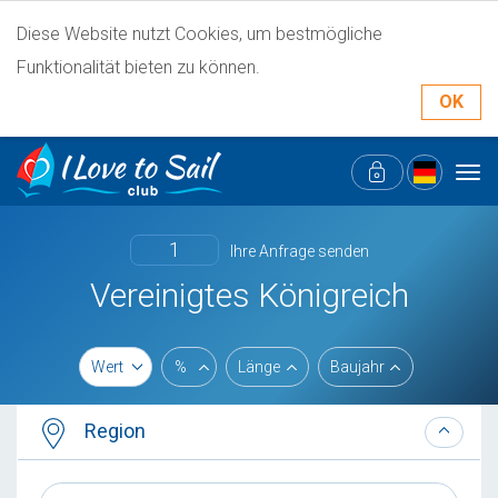
Diese Website nutzt Cookies, um bestmögliche
Funktionalität bieten zu können.
OK
Tog
navi
1
Ihre Anfrage senden
Vereinigtes Königreich
Wert
%
Länge
Baujahr
Region