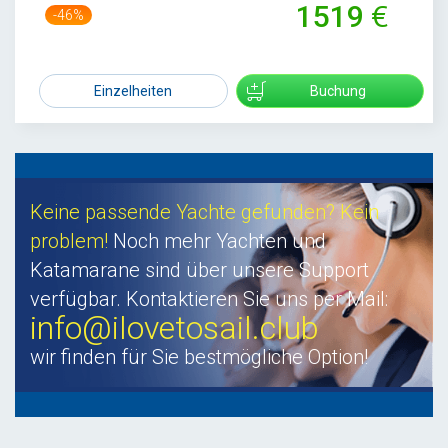
1519
-46%
2800
Einzelheiten
Buchung
Keine passende Yachte gefunden? Kein
problem!
Noch mehr Yachten und
Katamarane sind über unsere Support
verfügbar. Kontaktieren Sie uns per Mail:
info@ilovetosail.club
wir finden für Sie bestmögliche Option!